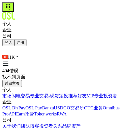
个人
企业
公司
登入
注册
HK
404错误
找不到页面
返回主页
个人
市场
闪电交易
专业交易-现货
定投
推荐好友
VIP
专业投资者
企业
OSL BizPay
OSL Pay
Banxa
USDGO
交易所
OTC业务
Omnibus
Pro
API
Earn
托管
Tokenworks
RWA
公司
关于我们
团队
博客
投资者关系
品牌资产