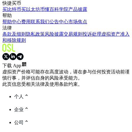
快捷买币
买比特币
买以太坊
币懂百科
学院
产品披露
帮助
帮助中心
费用
联系我们
公告中心
市场焦点
法律
条款及细则
隐私政策
风险披露
交易规则
投诉处理
虚拟资产准入
和移除规则
下载 App
虚拟资产价格可能存在高度波动，请在参与任何投资活动前谨
慎行事，并评估自身的风险承受能力。
此页信息受相关法律及使用条款约束。
个人
企业
公司