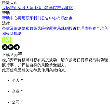
快捷买币
买比特币
买以太坊
币懂百科
学院
产品披露
帮助
帮助中心
费用
联系我们
公告中心
市场焦点
法律
条款及细则
隐私政策
风险披露
交易规则
投诉处理
虚拟资产准入
和移除规则
下载 App
虚拟资产价格可能存在高度波动，请在参与任何投资活动前谨
慎行事，并评估自身的风险承受能力。
此页信息受相关法律及使用条款约束。
个人
企业
公司