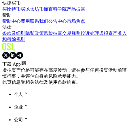
快捷买币
买比特币
买以太坊
币懂百科
学院
产品披露
帮助
帮助中心
费用
联系我们
公告中心
市场焦点
法律
条款及细则
隐私政策
风险披露
交易规则
投诉处理
虚拟资产准入
和移除规则
下载 App
虚拟资产价格可能存在高度波动，请在参与任何投资活动前谨
慎行事，并评估自身的风险承受能力。
此页信息受相关法律及使用条款约束。
个人
企业
公司