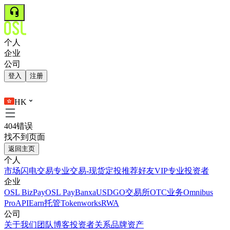
个人
企业
公司
登入
注册
HK
404错误
找不到页面
返回主页
个人
市场
闪电交易
专业交易-现货
定投
推荐好友
VIP
专业投资者
企业
OSL BizPay
OSL Pay
Banxa
USDGO
交易所
OTC业务
Omnibus
Pro
API
Earn
托管
Tokenworks
RWA
公司
关于我们
团队
博客
投资者关系
品牌资产