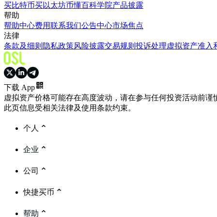
买比特币
买以太坊
币懂百科
学院
产品披露
帮助
帮助中心
费用
联系我们
公告中心
市场焦点
法律
条款及细则
隐私政策
风险披露
交易规则
投诉处理
虚拟资产准入
下载 App
虚拟资产价格可能存在高度波动，请在参与任何投资活动前谨
此页信息受相关法律及使用条款约束。
个人
企业
公司
快捷买币
帮助