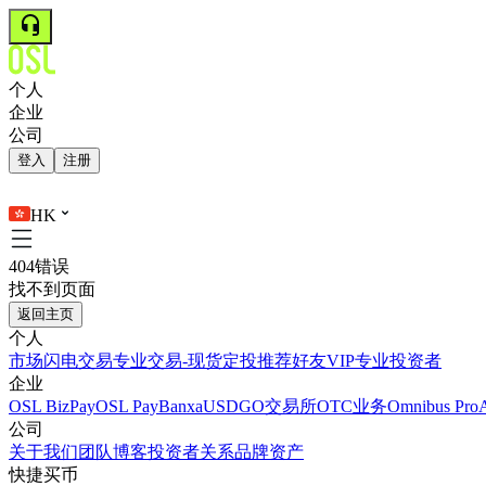
个人
企业
公司
登入
注册
HK
404错误
找不到页面
返回主页
个人
市场
闪电交易
专业交易-现货
定投
推荐好友
VIP
专业投资者
企业
OSL BizPay
OSL Pay
Banxa
USDGO
交易所
OTC业务
Omnibus Pro
公司
关于我们
团队
博客
投资者关系
品牌资产
快捷买币