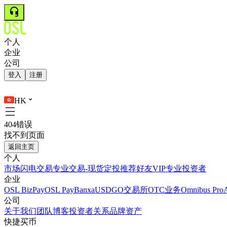
个人
企业
公司
登入
注册
HK
404错误
找不到页面
返回主页
个人
市场
闪电交易
专业交易-现货
定投
推荐好友
VIP
专业投资者
企业
OSL BizPay
OSL Pay
Banxa
USDGO
交易所
OTC业务
Omnibus Pro
公司
关于我们
团队
博客
投资者关系
品牌资产
快捷买币