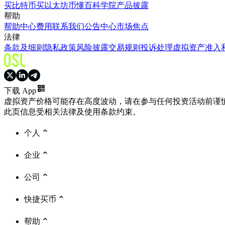
买比特币
买以太坊
币懂百科
学院
产品披露
帮助
帮助中心
费用
联系我们
公告中心
市场焦点
法律
条款及细则
隐私政策
风险披露
交易规则
投诉处理
虚拟资产准入
下载 App
虚拟资产价格可能存在高度波动，请在参与任何投资活动前谨
此页信息受相关法律及使用条款约束。
个人
企业
公司
快捷买币
帮助