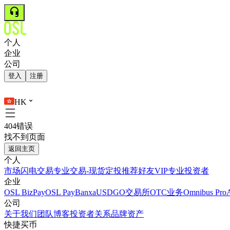
个人
企业
公司
登入
注册
HK
404错误
找不到页面
返回主页
个人
市场
闪电交易
专业交易-现货
定投
推荐好友
VIP
专业投资者
企业
OSL BizPay
OSL Pay
Banxa
USDGO
交易所
OTC业务
Omnibus Pro
公司
关于我们
团队
博客
投资者关系
品牌资产
快捷买币