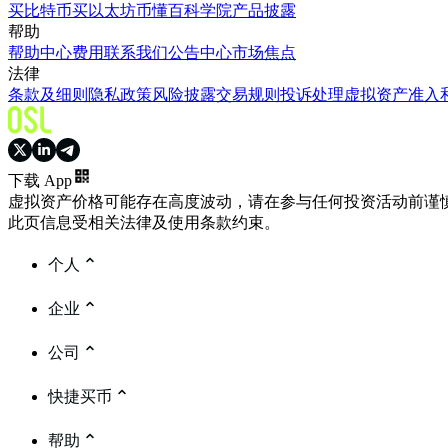
买比特币
买以太坊
币懂百科
学院
产品披露
帮助
帮助中心
费用
联系我们
公告中心
市场焦点
法律
条款及细则
隐私政策
风险披露
交易规则
投诉处理
虚拟资产准入
下载 App
虚拟资产价格可能存在高度波动，请在参与任何投资活动前谨
此页信息受相关法律及使用条款约束。
个人
企业
公司
快捷买币
帮助