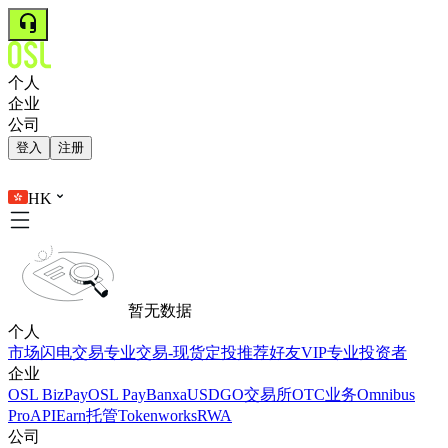
个人
企业
公司
登入
注册
HK
暂无数据
个人
市场
闪电交易
专业交易-现货
定投
推荐好友
VIP
专业投资者
企业
OSL BizPay
OSL Pay
Banxa
USDGO
交易所
OTC业务
Omnibus
Pro
API
Earn
托管
Tokenworks
RWA
公司