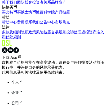
关于我们
团队
博客
投资者关系
品牌资产
快捷买币
买比特币
买以太坊
币懂百科
学院
产品披露
帮助
帮助中心
费用
联系我们
公告中心
市场焦点
法律
条款及细则
隐私政策
风险披露
交易规则
投诉处理
虚拟资产准入
和移除规则
下载 App
虚拟资产价格可能存在高度波动，请在参与任何投资活动前谨
慎行事，并评估自身的风险承受能力。
此页信息受相关法律及使用条款约束。
个人
企业
公司