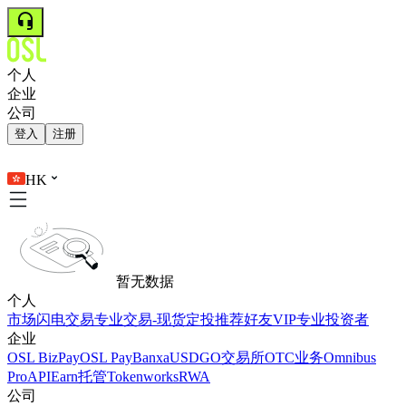
个人
企业
公司
登入
注册
HK
暂无数据
个人
市场
闪电交易
专业交易-现货
定投
推荐好友
VIP
专业投资者
企业
OSL BizPay
OSL Pay
Banxa
USDGO
交易所
OTC业务
Omnibus
Pro
API
Earn
托管
Tokenworks
RWA
公司